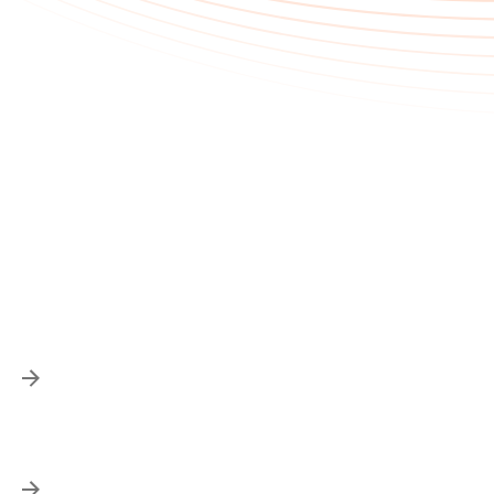
FAQ
Чи можу я використати придбаний квиток скасованої
подію Union?
Можна купити квиток на вході?