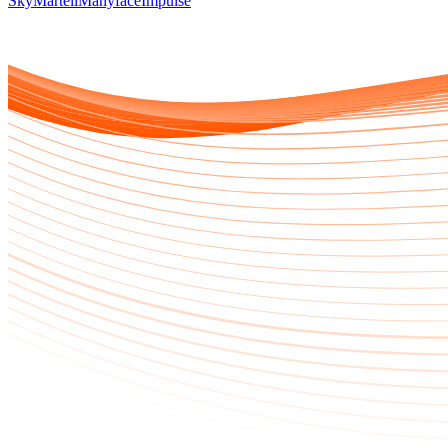
Sky
Marteli
Manyface
Impulse