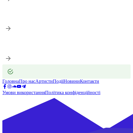
Що категорично заборонено?
Що робити у разі, якщо квиток не надійшов після оплати?
Головна
Про нас
Артисти
Події
Новини
Контакти
Умови використання
Політика конфіденційності