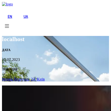
UA
EN
UA
localhost
ДАТА
15.07.2023
ЛОКАЦІЯ
Марка Безручка, 24,
Київ