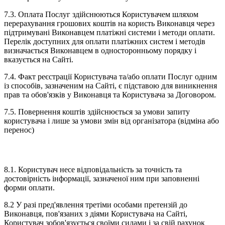
7.3. Оплата Послуг здійснюються Користувачем шляхом
перерахування грошових коштів на користь Виконавця через
підтримувані Виконавцем платіжні системи і методи оплати.
Перелік доступних для оплати платіжних систем і методів
визначається Виконавцем в односторонньому порядку і
вказується на Сайті.
7.4. Факт реєстрації Користувача та/або оплати Послуг одним
із способів, зазначеним на Сайті, є підставою для виникнення
прав та обов'язків у Виконавця та Користувача за Договором.
7.5. Повернення коштів здійснюється за умови запиту
користувача і лише за умови змін від організатора (відміна або
перенос)
8. ВІДПОВІДАЛЬНІСТЬ
8.1. Користувач несе відповідальність за точність та
достовірність інформації, зазначеної ним при заповненні
форми оплати.
8.2 У разі пред'явлення третіми особами претензій до
Виконавця, пов'язаних з діями Користувача на Сайті,
Користувач зобов'язується своїми силами і за свій рахунок