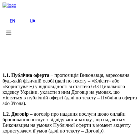
UA
EN
UA
Умови використання
1. ТЕРМІНИ ТА ВИЗНАЧЕННЯ
1.1. Публічна оферта
– пропозиція Виконавця, адресована
будь-якій фізичній особі (далі по тексту – «Клієнт» або
«Користувач») у відповідності зі статтею 633 Цивільного
кодексу України, укласти з ним Договір на умовах, що
містяться в публічній оферті (далі по тексту – Публічна оферта
або Угода).
1.2. Договір
– договір про надання послуги щодо онлайн
бронювання послуг з відвідування заходу , що надаються
Виконавцем на умовах Публічної оферти в момент акцепту
користувачем її умов (далі по тексту – Договір).