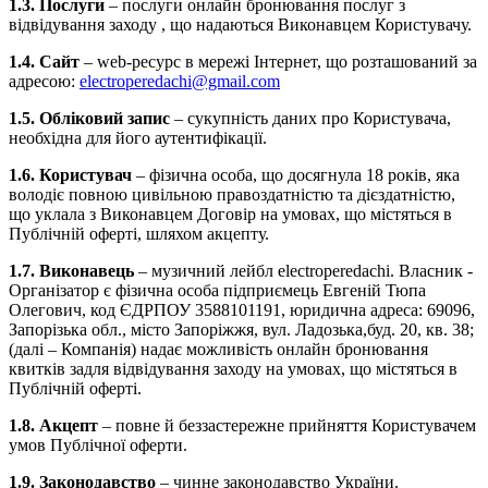
1.3. Послуги
– послуги онлайн бронювання послуг з
відвідування заходу , що надаються Виконавцем Користувачу.
1.4. Сайт
– web-ресурс в мережі Інтернет, що розташований за
адресою:
electroperedachi@gmail.com
1.5. Обліковий запис
– сукупність даних про Користувача,
необхідна для його аутентифікації.
1.6. Користувач
– фізична особа, що досягнула 18 років, яка
володіє повною цивільною правоздатністю та дієздатністю,
що уклала з Виконавцем Договір на умовах, що містяться в
Публічній оферті, шляхом акцепту.
1.7. Виконавець
– музичний лейбл electroperedachi. Власник -
Організатор є фізична особа підприємець Евгеній Тюпа
Олегович, код ЄДРПОУ 3588101191, юридична адреса: 69096,
Запорізька обл., місто Запоріжжя, вул. Ладозька,буд. 20, кв. 38;
(далі – Компанія) надає можливість онлайн бронювання
квитків задля відвідування заходу на умовах, що містяться в
Публічній оферті.
1.8. Акцепт
– повне й беззастережне прийняття Користувачем
умов Публічної оферти.
1.9. Законодавство
– чинне законодавство України.