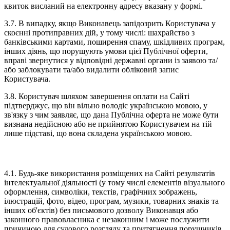
квиток висланий на електронну адресу вказану у формі.
3.7. В випадку, якщо Виконавець запідозрить Користувача у
скоєнні протиправних дій, у тому числі: шахрайство з
банківськими картами, поширення спаму, шкідливих програм,
інших діянь, що порушують умови цієї Публічної оферти,
вправі звернутися у відповідні державні органи із заявою та/
або заблокувати та/або видалити обліковий запис
Користувача.
3.8. Користувач шляхом завершення оплати на Сайті
підтверджує, що він вільно володіє українською мовою, у
зв'язку з чим заявляє, що дана Публічна оферта не може бути
визнана недійсною або не прийнятою Користувачем на тій
лише підставі, що вона складена українською мовою.
4. ІНТЕЛЕКТУАЛЬНА ВЛАСНІСТЬ
4.1. Будь-яке використання розміщених на Сайті результатів
інтелектуальної діяльності (у тому числі елементів візуального
оформлення, символіки, текстів, графічних зображень,
ілюстрацій, фото, відео, програм, музики, товарних знаків та
інших об'єктів) без письмового дозволу Виконавця або
законного правовласника є незаконним і може послужити
причиною для судового розгляду та притягнення порушників