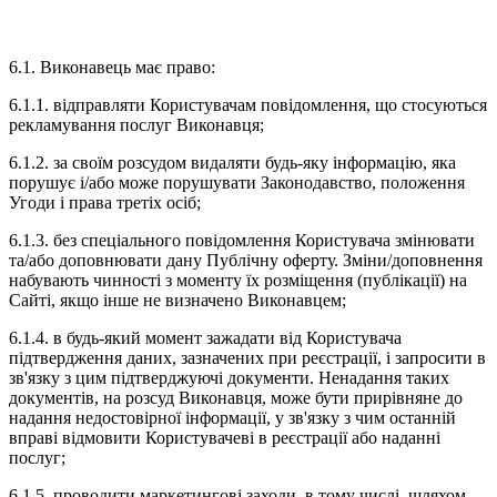
6. ПРАВОВИЙ СТАТУС ВИКОНАВЦЯ
6.1. Виконавець має право:
6.1.1. відправляти Користувачам повідомлення, що стосуються
рекламування послуг Виконавця;
6.1.2. за своїм розсудом видаляти будь-яку інформацію, яка
порушує і/або може порушувати Законодавство, положення
Угоди і права третіх осіб;
6.1.3. без спеціального повідомлення Користувача змінювати
та/або доповнювати дану Публічну оферту. Зміни/доповнення
набувають чинності з моменту їх розміщення (публікації) на
Сайті, якщо інше не визначено Виконавцем;
6.1.4. в будь-який момент зажадати від Користувача
підтвердження даних, зазначених при реєстрації, і запросити в
зв'язку з цим підтверджуючі документи. Ненадання таких
документів, на розсуд Виконавця, може бути прирівняне до
надання недостовірної інформації, у зв'язку з чим останній
вправі відмовити Користувачеві в реєстрації або наданні
послуг;
6.1.5. проводити маркетингові заходи, в тому числі, шляхом