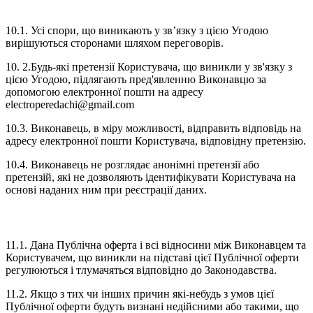
10. ВИРІШЕННЯ СПОРІВ
10.1. Усі спори, що виникають у зв’язку з цією Угодою
вирішуються сторонами шляхом переговорів.
10. 2.Будь-які претензії Користувача, що виникли у зв'язку з
цією Угодою, підлягають пред'явленню Виконавцю за
допомогою електронної пошти на адресу
electroperedachi@gmail.com
10.3. Виконавець, в міру можливості, відправить відповідь на
адресу електронної пошти Користувача, відповідну претензію.
10.4. Виконавець не розглядає анонімні претензії або
претензій, які не дозволяють ідентифікувати Користувача на
основі наданих ним при реєстрації даних.
11. ЗАКЛЮЧНІ ПОЛОЖЕННЯ
11.1. Дана Публічна оферта і всі відносини між Виконавцем та
Користувачем, що виникли на підставі цієї Публічної оферти
регулюються і тлумачяться відповідно до Законодавства.
11.2. Якщо з тих чи інших причин які-небудь з умов цієї
Публічної оферти будуть визнані недійсними або такими, що