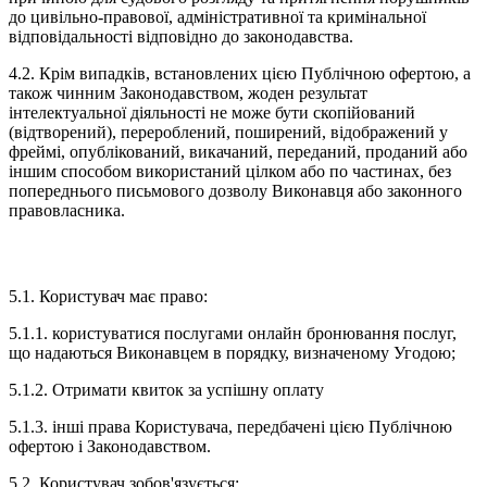
до цивільно-правової, адміністративної та кримінальної
відповідальності відповідно до законодавства.
4.2. Крім випадків, встановлених цією Публічною офертою, а
також чинним Законодавством, жоден результат
інтелектуальної діяльності не може бути скопійований
(відтворений), перероблений, поширений, відображений у
фреймі, опублікований, викачаний, переданий, проданий або
іншим способом використаний цілком або по частинах, без
попереднього письмового дозволу Виконавця або законного
правовласника.
5. ПРАВОВИЙ СТАТУС КОРИСТУВАЧА
5.1. Користувач має право:
5.1.1. користуватися послугами онлайн бронювання послуг,
що надаються Виконавцем в порядку, визначеному Угодою;
5.1.2. Отримати квиток за успішну оплату
5.1.3. інші права Користувача, передбачені цією Публічною
офертою і Законодавством.
5.2. Користувач зобов'язується: