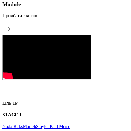
Module
Придбати квиток
Про Подію
LINE UP
STAGE
1
Nadai
Baks
Marteli
Staylen
Paul Meise