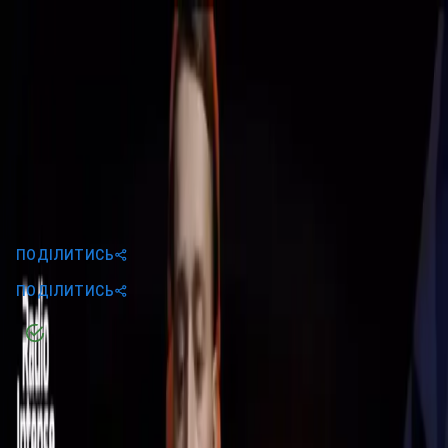
UA
EN
UA
Marteli - Live @ Radio Intense
08.05.2019
ПОДІЛИТИСЬ
ПОДІЛИТИСЬ
Головна
Про нас
Артисти
Події
Новини
Контакти
Умови використання
Політика конфіденційності