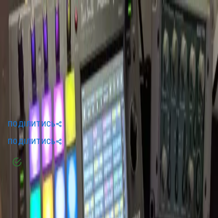
UA
EN
UA
Дослідження тонкощів live техно-
виступів
ПОДІЛИТИСЬ
ПОДІЛИТИСЬ
Головна
Про нас
Артисти
Події
Новини
Контакти
Умови використання
Політика конфіденційності